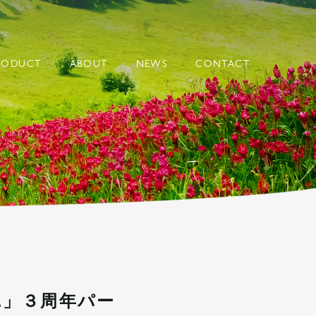
BIPPO
RODUCT
ABOUT
NEWS
CONTACT
L」３周年パー