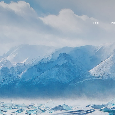
-POL -旅のモノづくりブランド-｜TA
TOP
P