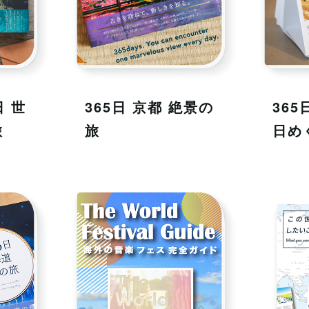
日 世
365日 京都 絶景の
365
旅
旅
日め