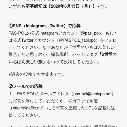
いずれも
応募締切は【2020年6月15日（月）】
です。
①SNS（Instagram、Twitter）で応募
PAS-POLの公式Instagramアカウント(
@pas_pol
)、もしく
は公式Twitterアカウント（
@PASPOL_tabippo
）をフォロ
ーしてください。なぜあなたが「世界でいちばん美しい
景色」だと思うのか、撮影場所、ハッシュタグ
「#世界で
いちばん美しい旅」
をつけて投稿してください。
※過去の投稿でも大丈夫です。
②メールでの応募
１、PAS-POLのメールアドレス（pas-pol@tabippo.net）
に写真を添付していただくか、ギガファイル便
（http://gigafile.nu/）にて写真を圧縮したURLを記載し送
信してください。
２、メールには、お名前（漢字とローマ字）/撮影場所/な